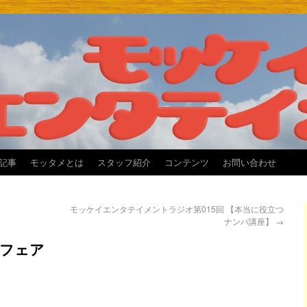
記事
モッタメとは
スタッフ紹介
コンテンツ
お問い合わせ
モッケイエンタテイメントラジオ第015回 【本当に役立つ
ナンパ講座】
→
マフェア