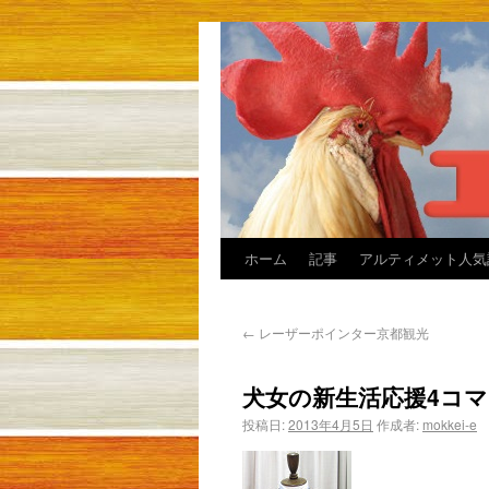
ホーム
記事
アルティメット人気
←
レーザーポインター京都観光
犬女の新生活応援4コ
投稿日:
2013年4月5日
作成者:
mokkei-e