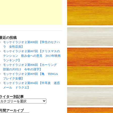
最近の投稿
モッケイラジオ２第008回 【学生のセクハ
ラ 女性店員】
モッケイラジオ２第007回 【クリスマスの
テンション 飲み会への意見 2013年映画
ランキング】
モッケイラジオ２第006回 【カーリング
部屋の片付け 今年の漢字】
モッケイラジオ２第005回 【亀 TENGA
ブレイク女優】
モッケイラジオ２第004回 【中耳炎 迷惑
メール ドラクエ】
ライター別記事
月間アーカイブ